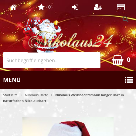
(
0
)
0
MENÜ
Startseite
Nikolaus-Bärte
Nikolaus Weihnachtsmann langer Bart in
naturfarben Nikolausbart