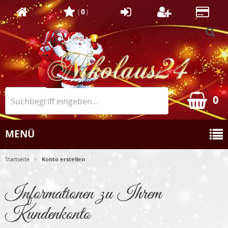
(
0
)
0
MENÜ
Startseite
Konto erstellen
Informationen zu Ihrem
Kundenkonto