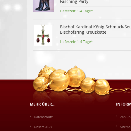
Fasching Party
Lieferzeit:
1-4 Tage*
Bischof Kardinal König Schmuck-Set
Bischofsring Kreuzkette
Lieferzeit:
1-4 Tage*
MEHR ÜBER...
INFOR
Datenschutz
Zahlun
Unsere AGB
Sitema