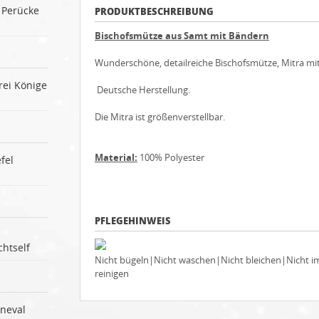
 Perücke
PRODUKTBESCHREIBUNG
Bischofsmütze aus Samt mit Bändern
Wunderschöne, detailreiche Bischofsmütze, Mitra mi
rei Könige
Deutsche Herstellung.
Die Mitra ist größenverstellbar.
Material:
100% Polyester
fel
PFLEGEHINWEIS
htself
Nicht bügeln|Nicht waschen|Nicht bleichen|Nicht 
reinigen
rneval