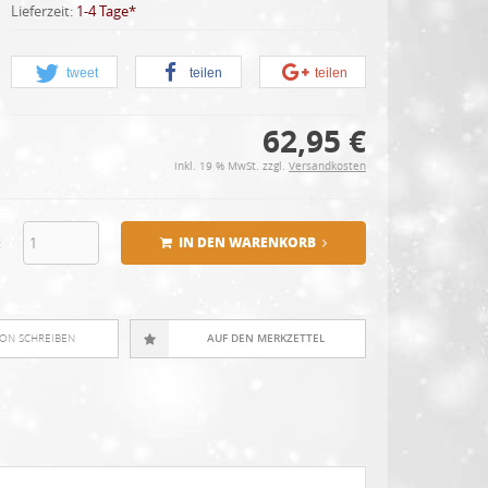
Lieferzeit:
1-4 Tage*
tweet
teilen
teilen
62,95 €
inkl. 19 % MwSt. zzgl.
Versandkosten
:
IN DEN WARENKORB
ION SCHREIBEN