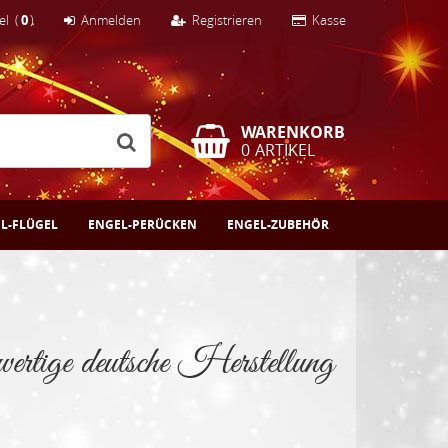
el
(
0
)
Anmelden
Registrieren
Kasse
WARENKORB
0
ARTIKEL
L-FLÜGEL
ENGEL-PERÜCKEN
ENGEL-ZUBEHÖR
rtige deutsche Herstellung