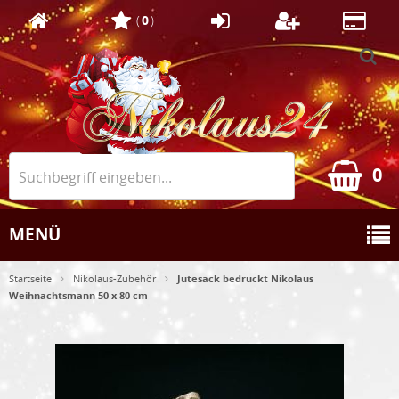
(
0
)
0
MENÜ
Startseite
Nikolaus-Zubehör
Jutesack bedruckt Nikolaus
Weihnachtsmann 50 x 80 cm