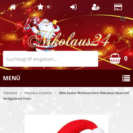
(
0
)
0
MENÜ
Startseite
Nikolaus-Zubehör
Miss Santa Weihnachten Nikolaus Haarreif
Heiligabend Feier