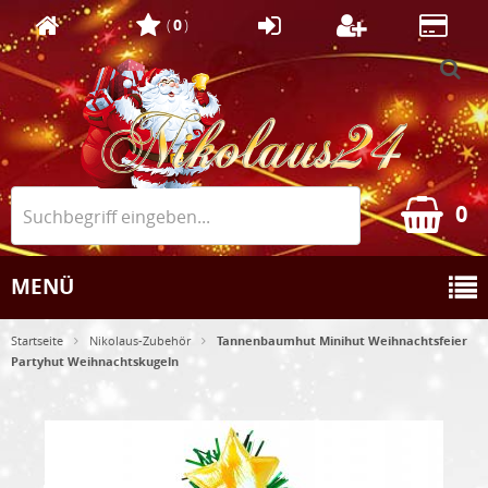
(
0
)
0
MENÜ
Startseite
Nikolaus-Zubehör
Tannenbaumhut Minihut Weihnachtsfeier
Partyhut Weihnachtskugeln